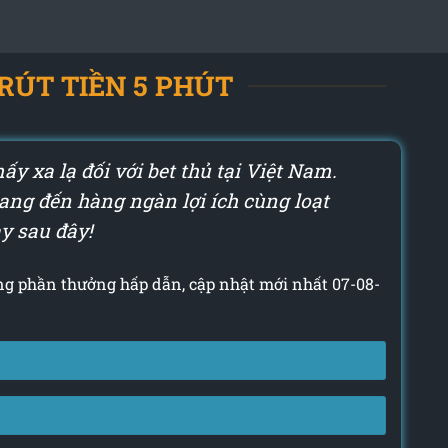
 RÚT TIỀN 5 PHÚT
y xa lạ đối với bet thủ tại Việt Nam.
mang đến hàng ngàn lợi ích cùng loạt
y sau đây!
ng phần thưởng hấp dẫn, cập nhật mới nhất 07-08-