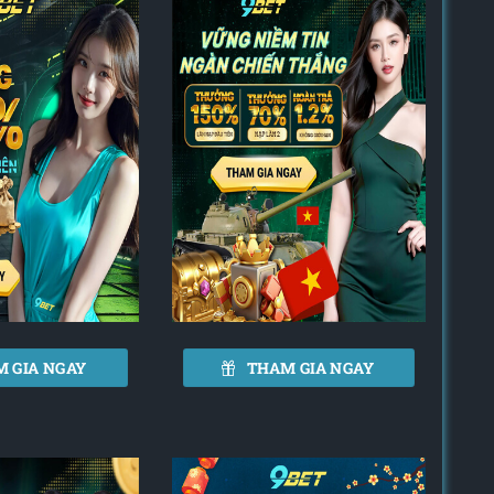
 GIA NGAY
THAM GIA NGAY