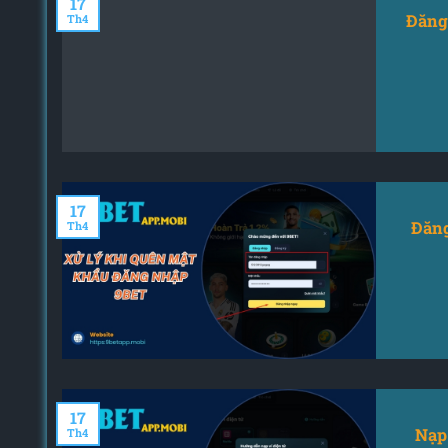
17
Đăng
Th4
17
Đăng
Th4
17
Nạp
Th4