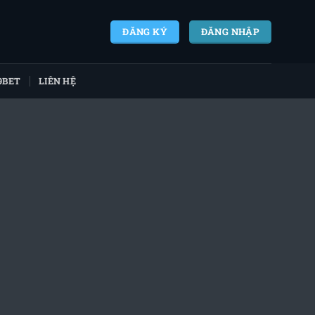
ĐĂNG KÝ
ĐĂNG NHẬP
9BET
LIÊN HỆ