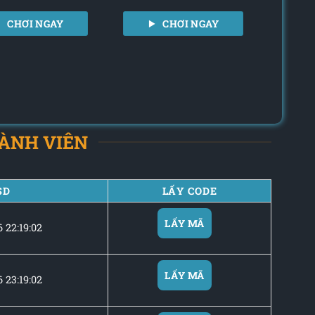
CHƠI NGAY
CHƠI NGAY
HÀNH VIÊN
SD
LẤY CODE
LẤY MÃ
 22:19:02
LẤY MÃ
 23:19:02