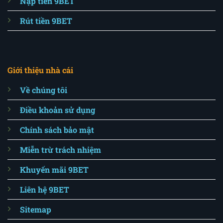
Nạp tiền 9BET
Rút tiền 9BET
Giới thiệu nhà cái
Về chúng tôi
Điều khoản sử dụng
Chính sách bảo mật
Miễn trừ trách nhiệm
Khuyến mãi 9BET
Liên hệ 9BET
Sitemap