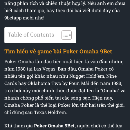
năng phân tích và chiến thuật hợp lý. Nếu anh em chưa
biết cách tham gia, hãy theo dõi bài viết dưới đây của
9betapp.mobi nhé!
Table of Contents
Tìm hiểu về game bài Poker Omaha 9Bet
Poker Omaha lần đầu tiên xuất hiện là vào đầu những
năm 1980 tại Las Vegas. Ban đầu, Omaha Poker có
nhiều tên gọi khác nhau như Nugget Hold’em, Nine
Cards hay Oklahoma Two by Four. Mãi đến năm 1983,
trò chơi này mới chính thức được đặt tên là “Omaha” và
nhanh chóng phổ biến tại các sòng bạc. Hiện nay,
Omaha Poker là thể loại Poker lớn thứ hai trên thế giới,
chỉ đứng sau Texas Hold’em.
Khi tham gia
Poker Omaha 9Bet,
người chơi có thể lựa