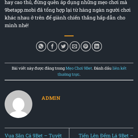
hay cao thủ, đừng quên áp dụng những mẹo chơi mà
9betapp.mobi đã tổng hợp lại từ hàng ngàn người chơi
khác nhau ở trên để giành chiến thắng hấp dẫn cho
mình nhé!
Bài viết này được đăng trong
Mẹo Chơi 9Bet
. Đánh dấu
liên kết
thường trực
.
ADMIN
Vua Săn Cá 9Bet – Tuyệt
Tiến Lên Đếm Lá 9Bet –