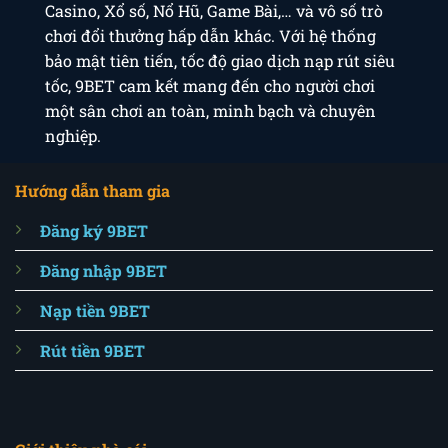
Casino, Xổ số, Nổ Hũ, Game Bài,… và vô số trò
chơi đổi thưởng hấp dẫn khác. Với hệ thống
bảo mật tiên tiến, tốc độ giao dịch nạp rút siêu
tốc, 9BET cam kết mang đến cho người chơi
một sân chơi an toàn, minh bạch và chuyên
nghiệp.
Hướng dẫn tham gia
Đăng ký 9BET
Đăng nhập 9BET
Nạp tiền 9BET
Rút tiền 9BET