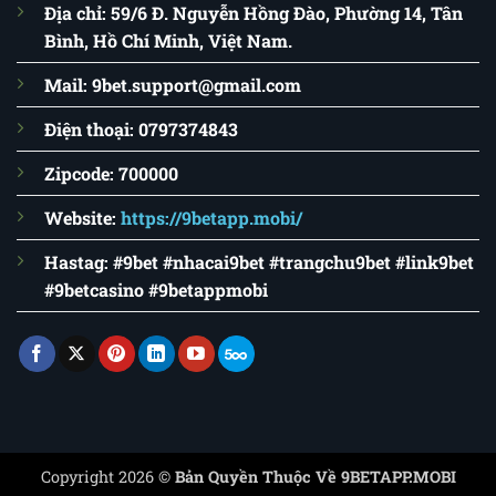
Địa chỉ: 59/6 Đ. Nguyễn Hồng Đào, Phường 14, Tân
Bình, Hồ Chí Minh, Việt Nam.
Mail:
9bet.support@gmail.com
Điện thoại: 0797374843
Zipcode: 700000
Website:
https://9betapp.mobi/
Hastag: #9bet #nhacai9bet #trangchu9bet #link9bet
#9betcasino #9betappmobi
Copyright 2026 ©
Bản Quyền Thuộc Về 9BETAPP.MOBI