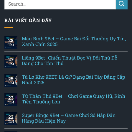
BÀI VIẾT GẦN ĐÂY
Mậu Binh 9Bet – Game Bài Đổi Thưởng Uy Tín,
28
Xanh Chín 2025
Th4
Không
có
Liêng 9Bet -Chiến Thuật Đọc Vị Đối Thủ Dễ
bình
27
luận
Dàng Cho Tân Thủ
Th4
ở
Mậu
Không
Binh
có
Tú Lơ Khơ 9BET Là Gì? Dạng Bài Tây Đẳng Cấp
9Bet
bình
25
–
luận
Nhất 2025
Th4
Game
ở
Bài
Liêng
Không
Đổi
9Bet
có
Tứ Thần Thú 9Bet – Chơi Game Quay Hũ, Rinh
Thưởng
-
bình
23
Uy
Chiến
luận
Tiền Thưởng Lớn
Th4
Tín,
Thuật
ở
Xanh
Đọc
Tú
Không
Chín
Vị
Lơ
có
Super Bingo 9Bet – Game Chơi Số Hấp Dẫn
2025
Đối
Khơ
bình
22
Thủ
9BET
luận
Hàng Đầu Hiện Nay
Th4
Dễ
Là
ở
Dàng
Gì?
Tứ
Không
Cho
Dạng
Thần
có