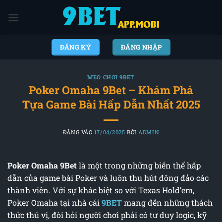
Bỏ
qua
nội
dung
ĐĂNG KÝ
ĐĂNG NHẬP
MẸO CHƠI 9BET
Poker Omaha 9Bet – Khám Phá
Tựa Game Bài Hấp Dẫn Nhất 2025
ĐĂNG VÀO
17/04/2025
BỞI
ADMIN
Poker Omaha 9Bet
là một trong những biến thể hấp
dẫn của game bài Poker và luôn thu hút đông đảo các
thành viên. Với sự khác biệt so với Texas Hold’em,
Poker Omaha tại nhà cái
9BET
mang đến những thách
thức thú vị, đòi hỏi người chơi phải có tư duy logic, kỹ