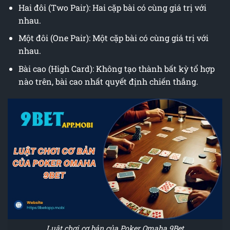
Hai đôi (Two Pair): Hai cặp bài có cùng giá trị với
nhau.
Một đôi (One Pair): Một cặp bài có cùng giá trị với
nhau.
Bài cao (High Card): Không tạo thành bất kỳ tổ hợp
nào trên, bài cao nhất quyết định chiến thắng.
Luật chơi cơ bản của Poker Omaha 9Bet